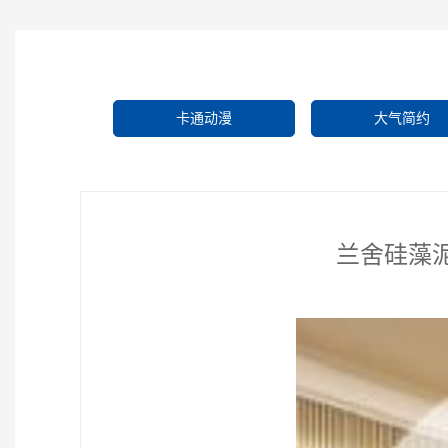
卡通动漫
大气简约
兰舍硅藻