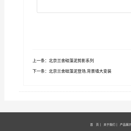
上一条：北京兰舍硅藻泥剪影系列
下一条：北京兰舍硅藻泥登场,背景墙大变装
首 页
关于我们
产品展