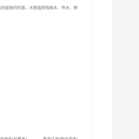
动员皮肤的伤害。大致选择有枫木、柞木、榉
 吉林省(长春市) 黑龙江省(哈尔滨市)