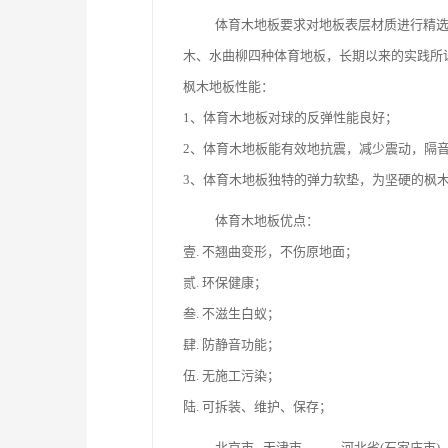
体育木地板要求对地板表层材质进行精选
木、水曲柳四种体育地板，长期以来的实践所
枫木地板性能：
1、体育木地板对球的反弹性能良好；
2、体育木地板能有效地抗震，减少震动，隔
3、体育木地板独特的弹力软垫，为坚硬的枫
体育木地板优点：
壹. 不翘曲变形，不伤原地面；
贰. 环保健康；
叁. 不滋生白蚁；
肆. 防静音功能；
伍. 无施工污染；
陆. 可拆装、维护、保存；
北京市 天津市 河北省(石家庄市)