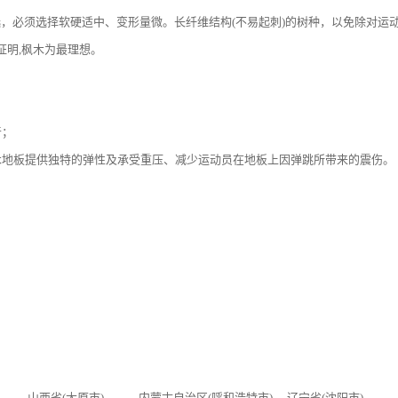
，必须选择软硬适中、变形量微。长纤维结构(不易起刺)的树种，以免除对运
证明,枫木为最理想。
音；
木地板提供独特的弹性及承受重压、减少运动员在地板上因弹跳所带来的震伤。
 山西省(太原市) 内蒙古自治区(呼和浩特市) 辽宁省(沈阳市)